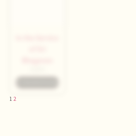
In the Service
Living with
of Sri
the Master
Bhagavan
12,00
€
12,00
€
Zum Warenkorb hinzufügen
Zum Warenkorb hinzufügen
1
2